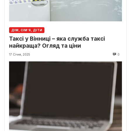
ДІМ, СІМ’Я, ДІТИ
Таксі у Вінниці – яка служба таксі
найкраща? Огляд та ціни
17 Січня, 2025
0