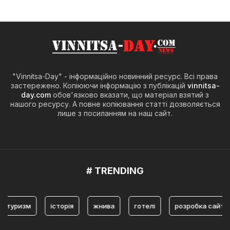
"Vinnitsa-Day" - інформаційно новинний ресурс. Всі права
застережено. Копіюючи інформацію з публікацій
vinnitsa-
day.com
обов'язково вказати, що матеріал взятий з
нашого ресурсу. А повне копіювання статті дозволяється
лише з посиланням на наш сайт.
# TRENDING
изм
історія
жнива
готелі
розробка сайта