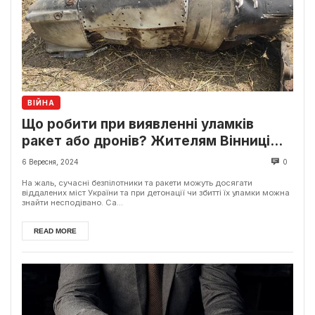
ВІЙНА
Що робити при виявленні уламків
ракет або дронів? Жителям Вінниці
пояснили алгоритм дій
6 Вересня, 2024
0
На жаль, сучасні безпілотники та ракети можуть досягати
віддалених міст України та при детонації чи збитті їх уламки можна
знайти несподівано. Са...
READ MORE