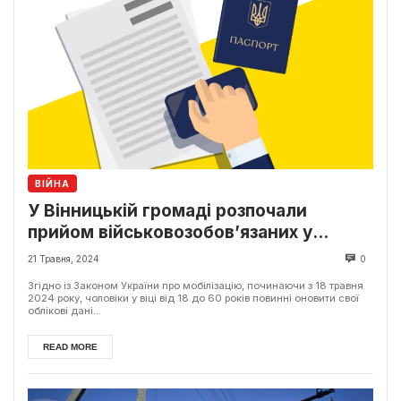
ВІЙНА
У Вінницькій громаді розпочали
прийом військовозобов’язаних у
ЦНАПах для оновлення їхніх
21 Травня, 2024
0
персональних даних.
Згідно із Законом України про мобілізацію, починаючи з 18 травня
2024 року, чоловіки у віці від 18 до 60 років повинні оновити свої
облікові дані...
READ MORE