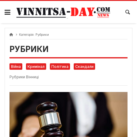
Skip
to
content
Категорія:
Рубрики
РУБРИКИ
Війна
Кримінал
Політика
Скандали
Рубрики Вінниці