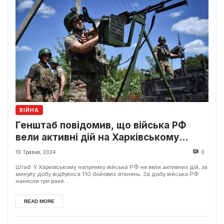
ВІЙНА
Генштаб повідомив, що війська РФ
вели активні дій на Харківському
напрямку. За останню добу було 110
19 Травня, 2024
0
бойових зіткнень на фронті.
Штаб: У Харківському напрямку війська РФ не вели активних дій, за
минулу добу відбулося 110 бойових зіткнень. За добу війська РФ
нанесли три раке...
READ MORE