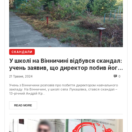
СКАНДАЛИ
У школі на Вінничині відбувся скандал:
учень заявив, що директор побив його
різкою – подробиці
21 Травня, 2024
0
Учень з Вінничини розповів про побиття директором навчального
закладу. На Вінничині, у школі села Лукашівка, стався скандал –
13-річний Андрій Кр...
READ MORE