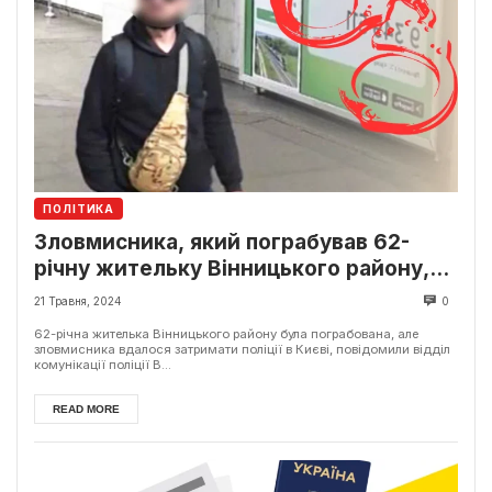
ПОЛІТИКА
Зловмисника, який пограбував 62-
річну жительку Вінницького району,
затримали поліцейські в Києві.
21 Травня, 2024
0
62-річна жителька Вінницького району була пограбована, але
зловмисника вдалося затримати поліції в Києві, повідомили відділ
комунікації поліції В...
READ MORE