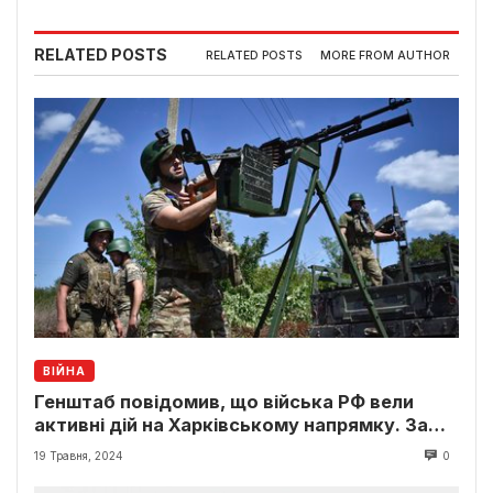
RELATED POSTS
RELATED POSTS
MORE FROM AUTHOR
ВІЙНА
Генштаб повідомив, що війська РФ вели
активні дій на Харківському напрямку. За
останню добу було 110 бойових зіткнень на
19 Травня, 2024
0
фронті.