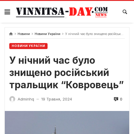
Skip
to
content
Новини
Новини України
У нічний час було знищено російський тральщик “Ковровець”
НОВИНИ УКРАЇНИ
У нічний час було
знищено російський
тральщик “Ковровець”
0
Adminhq
19 Травня, 2024
—