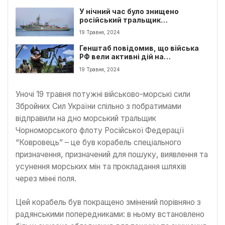
У нічний час було знищено
російський тральщик
“Ковровець”
19 Травня, 2024
Генштаб повідомив, що війська
РФ вели активні дій на
Харківському напрямку. За
19 Травня, 2024
останню добу було 110 бойових
зіткнень на фронті.
Уночі 19 травня потужні військово-морські сили
Збройних Сил України спільно з побратимами
відправили на дно морський тральщик
Чорноморського флоту Російської Федерації
“Ковровець” – це був корабель спеціального
призначення, призначений для пошуку, виявлення та
усунення морських мін та прокладання шляхів
через мінні поля.
Цей корабель був покращено змінений порівняно з
радянськими попередниками: в ньому встановлено