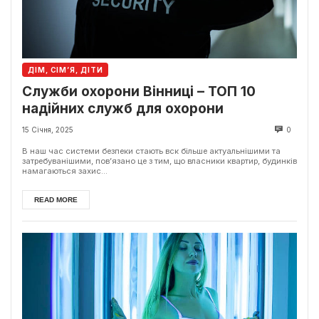
ДІМ, СІМ’Я, ДІТИ
Служби охорони Вінниці – ТОП 10
надійних служб для охорони
15 Січня, 2025
0
В наш час системи безпеки стають вск більше актуальнішими та
затребуванішими, пов’язано це з тим, що власники квартир, будинків
намагаються захис...
READ MORE