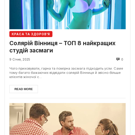
КРАСА ТА ЗДОРОВ'Я
Солярій Вінниця – ТОП 8 найкращих
студій засмаги
9 Січня, 2025
0
Чого приховувати, гарна та помірна засмага підходить усім. Саме
тому багато бажаючих відвідати солярій Вінниця й звісно більше
клієнтів жіночої с...
READ MORE