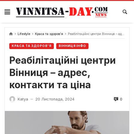
Skip
to
content
Lifestyle
Краса та здоров'я
Реабілітаційні центри Вінниця – адрес, контакти та ціна
КРАСА ТА ЗДОРОВ'Я
ВІННИЦЯ ІНФО
Реабілітаційні центри
Вінниця – адрес,
контакти та ціна
0
Katya
20 Листопада, 2024
—