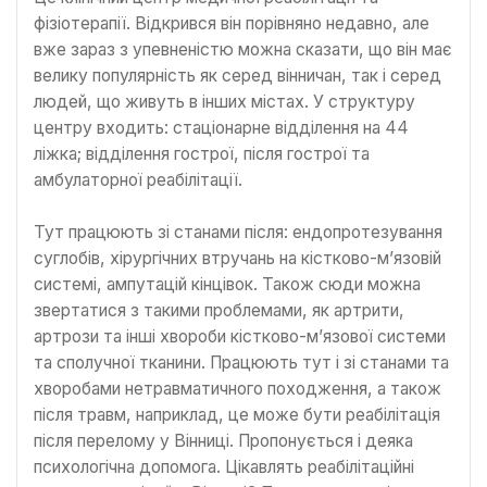
фізіотерапії. Відкрився він порівняно недавно, але
вже зараз з упевненістю можна сказати, що він має
велику популярність як серед вінничан, так і серед
людей, що живуть в інших містах. У структуру
центру входить: стаціонарне відділення на 44
ліжка; відділення гострої, після гострої та
амбулаторної реабілітації.
Тут працюють зі станами після: ендопротезування
суглобів, хірургічних втручань на кістково-м’язовій
системі, ампутацій кінцівок. Також сюди можна
звертатися з такими проблемами, як артрити,
артрози та інші хвороби кістково-м’язової системи
та сполучної тканини. Працюють тут і зі станами та
хворобами нетравматичного походження, а також
після травм, наприклад, це може бути реабілітація
після перелому у Вінниці. Пропонується і деяка
психологічна допомога. Цікавлять реабілітаційні