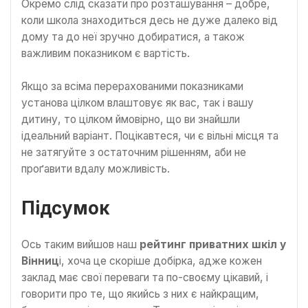
Окремо слід сказати про розташування – добре,
коли школа знаходиться десь не дуже далеко від
дому та до неї зручно добиратися, а також
важливим показником є вартість.
Якщо за всіма перерахованими показниками
установа цілком влаштовує як вас, так і вашу
дитину, то цілком ймовірно, що ви знайшли
ідеальний варіант. Поцікавтеся, чи є вільні місця та
не затягуйте з остаточним рішенням, аби не
проґавити вдалу можливість.
Підсумок
Ось таким вийшов наш
рейтинг приватних шкіл у
Вінниц
і, хоча це скоріше добірка, адже кожен
заклад має свої переваги та по-своєму цікавий, і
говорити про те, що якийсь з них є найкращим,