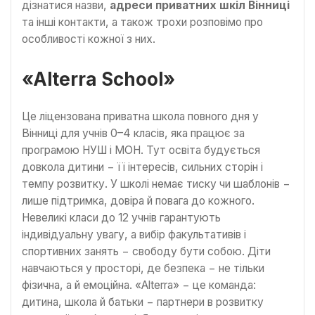
дізнатися назви,
адреси приватних шкіл Вінниці
та інші контакти, а також трохи розповімо про
особливості кожної з них.
«Alterra School»
Це ліцензована приватна школа повного дня у
Вінниці для учнів 0–4 класів, яка працює за
програмою НУШ і МОН. Тут освіта будується
довкола дитини − її інтересів, сильних сторін і
темпу розвитку. У школі немає тиску чи шаблонів −
лише підтримка, довіра й повага до кожного.
Невеликі класи до 12 учнів гарантують
індивідуальну увагу, а вибір факультативів і
спортивних занять − свободу бути собою. Діти
навчаються у просторі, де безпека − не тільки
фізична, а й емоційна. «Alterra» − це команда:
дитина, школа й батьки − партнери в розвитку