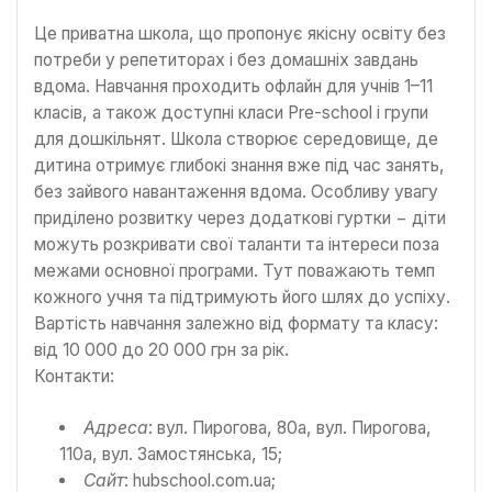
Це приватна школа, що пропонує якісну освіту без
потреби у репетиторах і без домашніх завдань
вдома. Навчання проходить офлайн для учнів 1–11
класів, а також доступні класи Pre-school і групи
для дошкільнят. Школа створює середовище, де
дитина отримує глибокі знання вже під час занять,
без зайвого навантаження вдома. Особливу увагу
приділено розвитку через додаткові гуртки − діти
можуть розкривати свої таланти та інтереси поза
межами основної програми. Тут поважають темп
кожного учня та підтримують його шлях до успіху.
Вартість навчання залежно від формату та класу:
від 10 000 до 20 000 грн за рік.
Контакти:
Адреса
: вул. Пирогова, 80а, вул. Пирогова,
110а, вул. Замостянська, 15;
Сайт
: hubschool.com.ua;