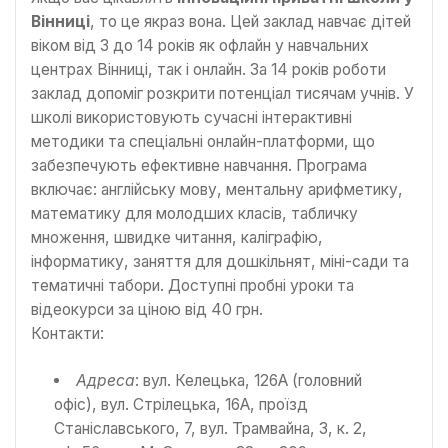
Вінниці
, то це якраз вона. Цей заклад навчає дітей
віком від 3 до 14 років як офлайн у навчальних
центрах Вінниці, так і онлайн. За 14 років роботи
заклад допоміг розкрити потенціал тисячам учнів. У
школі використовують сучасні інтерактивні
методики та спеціальні онлайн-платформи, що
забезпечують ефективне навчання. Програма
включає: англійську мову, ментальну арифметику,
математику для молодших класів, табличку
множення, швидке читання, каліграфію,
інформатику, заняття для дошкільнят, міні-сади та
тематичні табори. Доступні пробні уроки та
відеокурси за ціною від 40 грн.
Контакти:
Адреса
: вул. Келецька, 126А (головний
офіс), вул. Стрілецька, 16А, проїзд
Станіславського, 7, вул. Трамвайна, 3, к. 2,