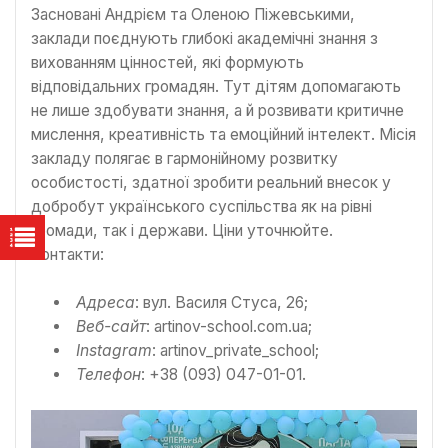
Засновані Андрієм та Оленою Піжевськими,
заклади поєднують глибокі академічні знання з
вихованням цінностей, які формують
відповідальних громадян. Тут дітям допомагають
не лише здобувати знання, а й розвивати критичне
мислення, креативність та емоційний інтелект. Місія
закладу полягає в гармонійному розвитку
особистості, здатної зробити реальний внесок у
добробут українського суспільства як на рівні
громади, так і держави. Ціни уточнюйте.
Контакти:
Адреса
: вул. Василя Стуса, 26;
Веб-сайт
: artinov-school.com.ua;
Instagram
: artinov_private_school;
Телефон
: +38 (093) 047-01-01.