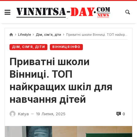
Skip
to
content
Lifestyle
Дім, сім’я, діти
Приватні школи Вінниці. ТОП найкращих шкіл для навчання дітей
ДІМ, СІМ’Я, ДІТИ
ВІННИЦЯ ІНФО
Приватні школи
Вінниці. ТОП
найкращих шкіл для
навчання дітей
0
Katya
19 Липня, 2025
—