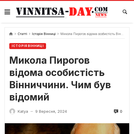
Skip
to
content
Статті
Історія Вінниці
Микола Пирогов відома особистість Вінниччини. Чим був відомий
ІСТОРІЯ ВІННИЦІ
Микола Пирогов
відома особистість
Вінниччини. Чим був
відомий
0
Katya
9 Вересня, 2024
—