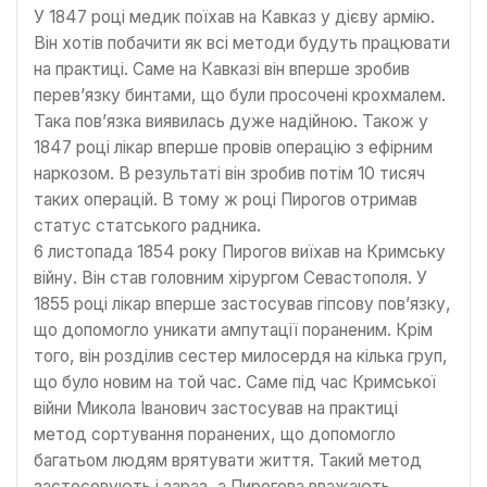
У 1847 році медик поїхав на Кавказ у дієву армію.
Він хотів побачити як всі методи будуть працювати
на практиці. Саме на Кавказі він вперше зробив
перев’язку бинтами, що були просочені крохмалем.
Така пов’язка виявилась дуже надійною. Також у
1847 році лікар вперше провів операцію з ефірним
наркозом. В результаті він зробив потім 10 тисяч
таких операцій. В тому ж році Пирогов отримав
статус статського радника.
6 листопада 1854 року Пирогов виїхав на Кримську
війну. Він став головним хірургом Севастополя. У
1855 році лікар вперше застосував гіпсову пов’язку,
що допомогло уникати ампутації пораненим. Крім
того, він розділив сестер милосердя на кілька груп,
що було новим на той час. Саме під час Кримської
війни Микола Іванович застосував на практиці
метод сортування поранених, що допомогло
багатьом людям врятувати життя. Такий метод
застосовують і зараз, а Пирогова вважають