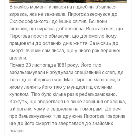
В якийсь момент у лікаря на піднебінні з’явилася
виразка, яка не заживала. Пирогов звернувся до
Скліфософського і до інших світил. Всі вони
сказали, що виразка доброякісна. Вважається, що
Пирогова просто обманули, що допомогло йому
працювати до останніх днів життя. За місяць до
смерті вчений сам писав, що у нього рак верхньої
щелепи.
Помер 23 листопада 1881 року. Його тіло
забальзамували й збудували спеціальний склеп, де
тіло і досі зберігається. Має Пирогов мавзолей, в
якому лежить його тіло у мундирі під скляним
куполом. Тіло було кілька разів ребальзамовано.
Кажуть, що збереглася не лише зовнішня оболонка,
а й органи, чому є свідчення на томограмі. До речі,
про бальзамування тіла дружина Пирогова говорила
ще до його смерті та зверталася до знайомих
лікарів.