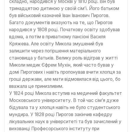
складно, народився у Москві у 1810 році. Він був
тринадцятою дитиною у своїй сім’ї. Його батьком
був військовий казначей Іван Іванович Пирогов.
Багато документів вказують на те, що Пирогов
народився у 1808 році. Початкову освіту здобував
вдома, а потім в приватному пансіоні Василя
Кряжева. Але освіту Микола змушений був
залишити через погіршення матеріального
становища у батьків. Велику роль відіграв у житті
Миколи медик Єфрем Мухін, який часто бував у
домі Пирогових і навіть пропонував вчити хлопця за
гроші держави, але мати відмовилася від цього, бо
вважала це принизливим.
У 1824 році Микола вступив на медичний факультет
Московського університету. В той час сім’я дуже
бідувала та у хлопця навіть не було студентського
мундира. У 1828 році Пирогов закінчив кафедру
лікувальних наук в університеті та був зачислений у
вихованці Професорського інституту при