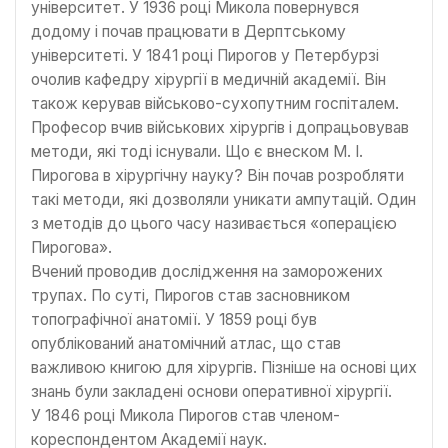
університет. У 1936 році Микола повернувся
додому і почав працювати в Дерптському
університеті. У 1841 році Пирогов у Петербурзі
очолив кафедру хірургії в медичній академії. Він
також керував військово-сухопутним госпіталем.
Професор вчив військових хірургів і допрацьовував
методи, які тоді існували. Що є внеском М. І.
Пирогова в хірургічну науку? Він почав розробляти
такі методи, які дозволяли уникати ампутацій. Один
з методів до цього часу називається «операцією
Пирогова».
Вчений проводив дослідження на заморожених
трупах. По суті, Пирогов став засновником
топографічної анатомії. У 1859 році був
опублікований анатомічний атлас, що став
важливою книгою для хірургів. Пізніше на основі цих
знань були закладені основи оперативної хірургії.
У 1846 році Микола Пирогов став членом-
кореспондентом Академії наук.