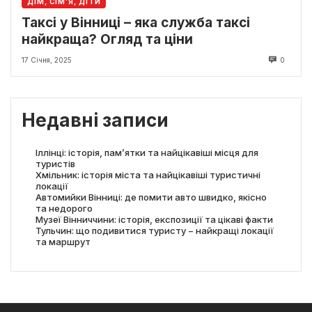
ДІМ, СІМ’Я, ДІТИ
Таксі у Вінниці – яка служба таксі
найкраща? Огляд та ціни
17 Січня, 2025
0
Недавні записи
Іллінці: історія, пам’ятки та найцікавіші місця для
туристів
Хмільник: історія міста та найцікавіші туристичні
локації
Автомийки Вінниці: де помити авто швидко, якісно
та недорого
Музеї Вінниччини: історія, експозиції та цікаві факти
Тульчин: що подивитися туристу − найкращі локації
та маршрут