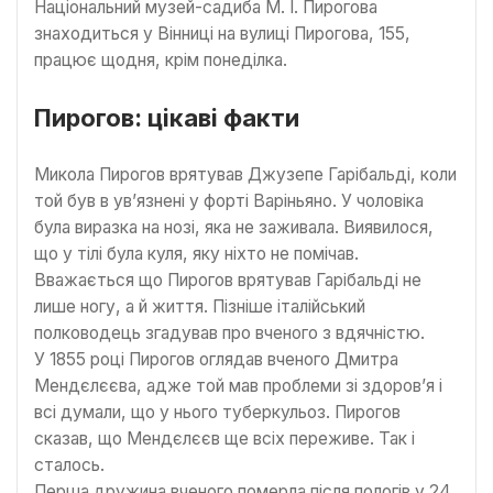
Національний музей-садиба М. І. Пирогова
знаходиться у Вінниці на вулиці Пирогова, 155,
працює щодня, крім понеділка.
Пирогов: цікаві факти
Микола Пирогов врятував Джузепе Гарібальді, коли
той був в ув’язнені у форті Варіньяно. У чоловіка
була виразка на нозі, яка не заживала. Виявилося,
що у тілі була куля, яку ніхто не помічав.
Вважається що Пирогов врятував Гарібальді не
лише ногу, а й життя. Пізніше італійський
полководець згадував про вченого з вдячністю.
У 1855 році Пирогов оглядав вченого Дмитра
Мендєлєєва, адже той мав проблеми зі здоров’я і
всі думали, що у нього туберкульоз. Пирогов
сказав, що Мендєлєєв ще всіх переживе. Так і
сталось.
Перша дружина вченого померла після пологів у 24