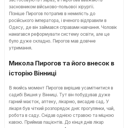
засновником військово-польової хірургії.
Пізніше Пирогов потрапив в немилість до
російського імператора, і вченого відправили в
Одесу, де він займався справами навчання. Чоловік
намагався реформувати систему освіти, але це
було дуже складно. Пирогов мав довічне
утримання.
Микола Пирогов та його внесок в
історію Вінниці
В якийсь момент Пирогов вирішив усамітнитися в
садибі Вишня у Вінниці. Тут він побудував дуже
гарний маєток, аптеку, лікарню, висадив сад. У
лікаря був чіткий розпорядок дня: прогулянки, чай,
робота в саду. Снідав однією стравою та міцною
кавою. Приймав пацієнтів. До кінця днів лікар