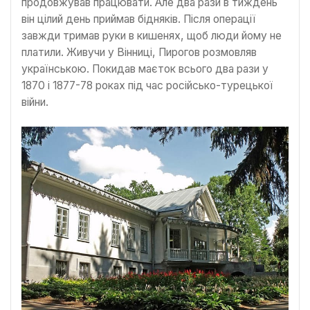
продовжував працювати. Але два рази в тиждень
він цілий день приймав бідняків. Після операції
завжди тримав руки в кишенях, щоб люди йому не
платили. Живучи у Вінниці, Пирогов розмовляв
українською. Покидав маєток всього два рази у
1870 і 1877-78 роках під час російсько-турецької
війни.