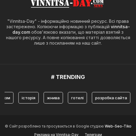
"Vinnitsa-Day" - інформаційно новинний ресурс. Всі права
застережено. Копіюючи інформацію з публікацій
vinnitsa-
day.com
обов'язково вказати, що матеріал взятий з
нашого ресурсу. А повне копіювання статті дозволяється
лише з посиланням на наш сайт.
# TRENDING
історія
жнива
готелі
розробка сайта
підшип
© Сайт розроблено та просувається в Google студією
Web-Seo-Tiko
Реклама на Vinnitsa-Day
Телеграм