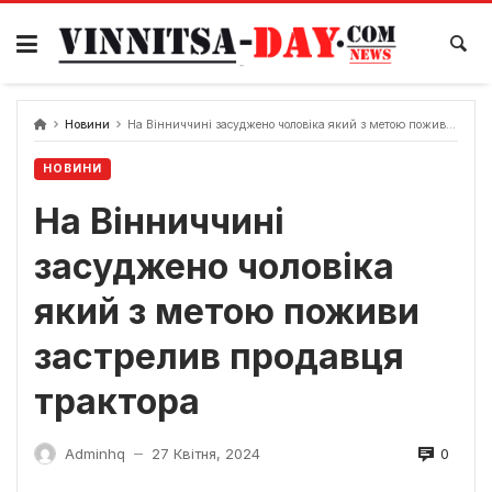
Skip
to
content
Новини
На Вінниччині засуджено чоловіка який з метою поживи застрелив продавця трактора
НОВИНИ
На Вінниччині
засуджено чоловіка
який з метою поживи
застрелив продавця
трактора
0
Adminhq
27 Квітня, 2024
—