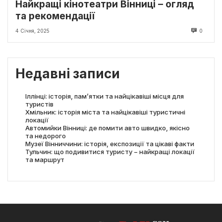
Найкращі кінотеатри Вінниці – огляд
та рекомендації
4 Січня, 2025
0
Недавні записи
Іллінці: історія, пам’ятки та найцікавіші місця для
туристів
Хмільник: історія міста та найцікавіші туристичні
локації
Автомийки Вінниці: де помити авто швидко, якісно
та недорого
Музеї Вінниччини: історія, експозиції та цікаві факти
Тульчин: що подивитися туристу − найкращі локації
та маршрут