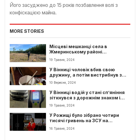
Його засуджено до 15 років позбавлення волі з
конфіскацією майна.
MORE STORIES
Місцеві мешканці села в
Жмеринському районі
повідомили рятувальникам про
19 Травня, 2024
знахідку снаряда
У Вінниці чоловік вбив свою
дружину, а потім вистрибнув з
вікна
10 Вересня, 2024
У Вінниці водій у стані сп’яніння
зіткнувся з дорожнім знаком і
після цього втік з місця події
19 Травня, 2024
У Рожищі було зібрано чотири
тисячі гривень на ЗСУ на
благодійному вечорі.
16 Травня, 2024