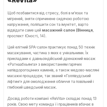
«
ReVita
»
Щоб позбавитися від стресу, болі в м’язах та
мігреней, зняти спричинене сидячою роботою
напруження, поліпшити сон та імунітет, варто
відвідати саме цей
масажний салон (Вінниця
,
проспект Юності, 14).
Цей елітний SPA-салон практикує понад 50 технік
масажування, частина з яких є унікальними. Їх
прикладами є давньоіндійський дренажний масаж
«Ратнаабхьянга» з використанням гарячих
напівдорогоцінних каменів, а також медово-масляні
масажні процедури, так званий «Голлівудський
ліфтинг» для омолодження обличчя та повільний і
глибокий шведський масаж.
Досвід роботи компанії «ReVita» складає понад 13
років. Свою мету команда її працівників вбачає в