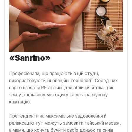
«
Sanrino
»
Професіонали, що працюють в цій студії,
використовують інноваційні технології. Серед них
варто назвати RF лістинг для обличчя й тіла, так
звану ліполазрну методику та ультразвукову
кавітацію.
Претенденти на максимальне задоволення й
релаксацію тут можуть замовити тайський масаж,
а мами, що хочуть бучити своїх доньок та синів