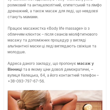
роликовий та антицелюлітний, єгипетський та лімфо
дренажний, а також масаж для леді, що невдовзі
стануть мамами.
Працює масажистка «Body life massage» із з
обличчям клієнток – після сеансів міоліфтигнового
масажу та допоміжних процедур у вигляді
альгінантної маски ці леді виглядають свіжіше та
молодше.
Адреса даного закладу, що пропонує
масаж у
Вінниці
та в якому ціни доволі демократичні, –
вулиця Келецька, 64, а його контактний телефон –
+38-093-797-67-56.