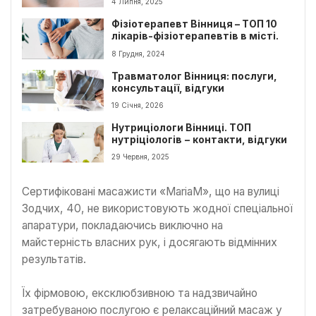
4 Липня, 2025
Фізіотерапевт Вінниця – ТОП 10
лікарів-фізіотерапевтів в місті.
8 Грудня, 2024
Травматолог Вінниця: послуги,
консультації, відгуки
19 Січня, 2026
Нутриціологи Вінниці. ТОП
нутріціологів − контакти, відгуки
29 Червня, 2025
Сертифіковані масажисти «MariaM», що на вулиці
Зодчих, 40, не використовують жодної спеціальної
апаратури, покладаючись виключно на
майстерність власних рук, і досягають відмінних
результатів.
Їх фірмовою, ексклюбзивною та надзвичайно
затребуваною послугою є релаксаційний масаж у