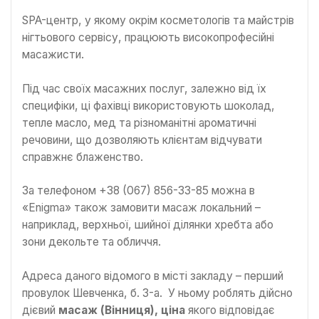
SPA-центр, у якому окрім косметологів та майстрів
нігтьового сервісу, працюють високопрофесійні
масажисти.
Під час своїх масажних послуг, залежно від їх
специфіки, ці фахівці використовують шоколад,
тепле масло, мед та різноманітні ароматичні
речовини, що дозволяють клієнтам відчувати
справжнє блаженство.
За телефоном +38 (067) 856-33-85 можна в
«Enigma» також замовити масаж локальний –
наприклад, верхньої, шийної ділянки хребта або
зони декольте та обличчя.
Адреса даного відомого в місті закладу – перший
провулок Шевченка, б. 3-а. У ньому роблять дійсно
дієвий
масаж (Вінниця), ціна
якого відповідає