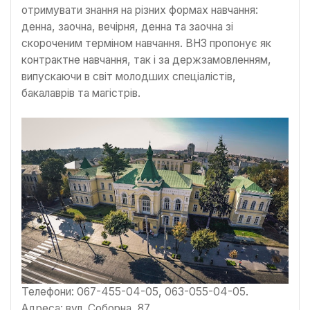
отримувати знання на різних формах навчання:
денна, заочна, вечірня, денна та заочна зі
скороченим терміном навчання. ВНЗ пропонує як
контрактне навчання, так і за держзамовленням,
випускаючи в світ молодших спеціалістів,
бакалаврів та магістрів.
Телефони: 067-455-04-05, 063-055-04-05.
Адреса: вул. Соборна, 87.